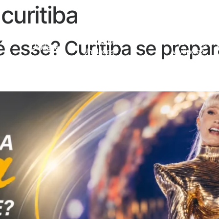
curitiba
 esse? Curitiba se prepar
Galeria Das
Entre Viagens
Unidades
Unidades
Vivências