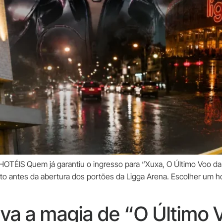
TÉIS Quem já garantiu o ingresso para “Xuxa, O Último Voo da 
o antes da abertura dos portões da Ligga Arena. Escolher um ho
iva a magia de “O Último 