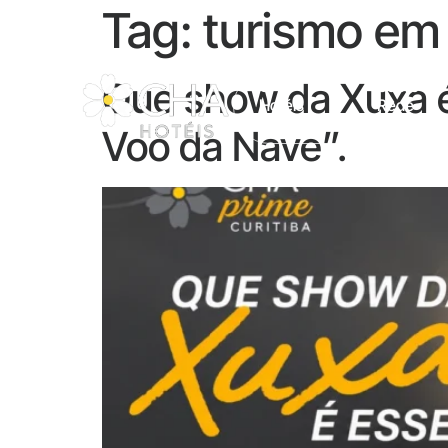
Tag:
turismo em 
Que show da Xuxa é
CHA
Sobre A
Hotéis
Rede
Voo da Nave”.