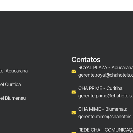
Contatos
ROYAL PLAZA - Apucarana
tel Apucarana
gerente.royal@chahoteis.
l Curitiba
CHA PRIME - Curitiba:
gerente.prime@chahoteis
el Blumenau
CHA MIME - Blumenau:
gerente.mime@chahoteis.
REDE CHA - COMUNICAÇ