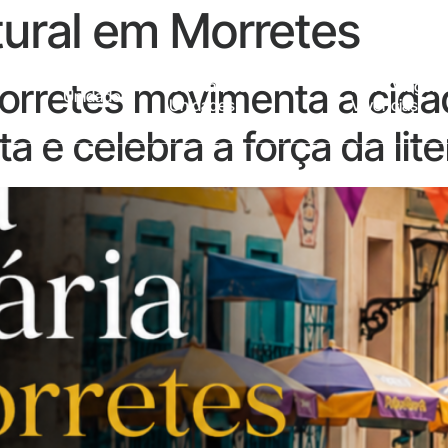
tural em Morretes
 Morretes movimenta a cid
Galeria Das
Entre Viagens
Unidades
Unidades
Vivências
a e celebra a força da li