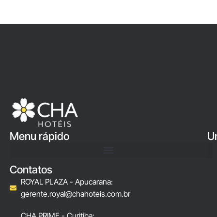
Menu rápido
U
Contatos
ROYAL PLAZA - Apucarana:
gerente.royal@chahoteis.com.br
CHA PRIME - Curitiba: