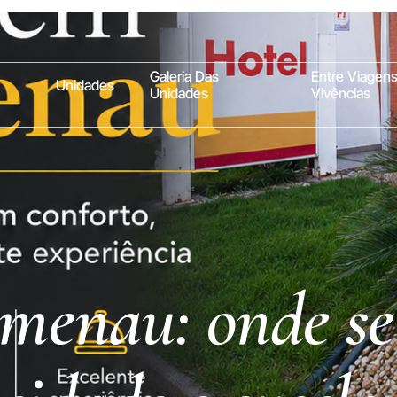
Galeria Das
Entre Viagens
Unidades
Unidades
Vivências
umenau: onde se