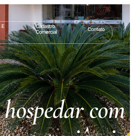
 E
Cadastro
Contato
Comercial
 hospedar com