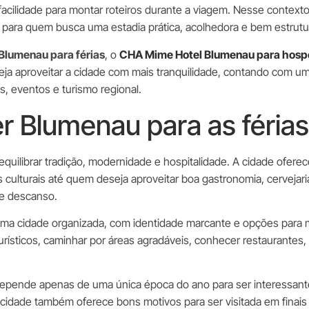
facilidade para montar roteiros durante a viagem. Nesse context
para quem busca uma estadia prática, acolhedora e bem estrutu
Blumenau para férias
, o
CHA Mime Hotel Blumenau para hosp
eja aproveitar a cidade com mais tranquilidade, contando com u
, eventos e turismo regional.
r Blumenau para as féria
ilibrar tradição, modernidade e hospitalidade. A cidade oferece
culturais até quem deseja aproveitar boa gastronomia, cervejaria
de descanso.
a uma cidade organizada, com identidade marcante e opções para 
rísticos, caminhar por áreas agradáveis, conhecer restaurantes, v
depende apenas de uma única época do ano para ser interessant
 cidade também oferece bons motivos para ser visitada em finais 