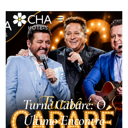
Turnê Cabaré: O
Último Encontro