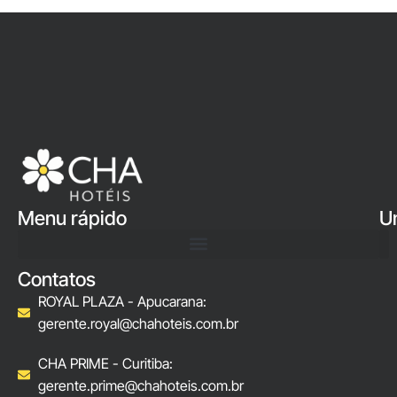
Menu rápido
U
Contatos
ROYAL PLAZA - Apucarana:
gerente.royal@chahoteis.com.br
CHA PRIME - Curitiba:
gerente.prime@chahoteis.com.br