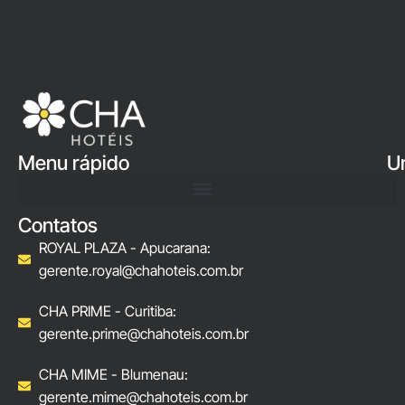
Menu rápido
U
Contatos
ROYAL PLAZA - Apucarana:
gerente.royal@chahoteis.com.br
CHA PRIME - Curitiba:
gerente.prime@chahoteis.com.br
CHA MIME - Blumenau:
gerente.mime@chahoteis.com.br