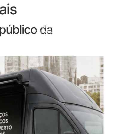
ais
público da
 E
Cadastro
Contato
Comercial