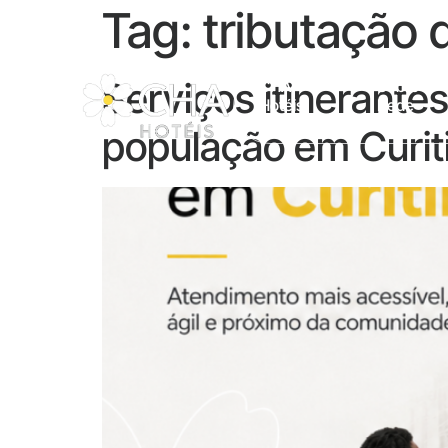
Tag:
tributação 
Serviços itinerant
CHA
Sobre A
Hotéis
Rede
população em Curit