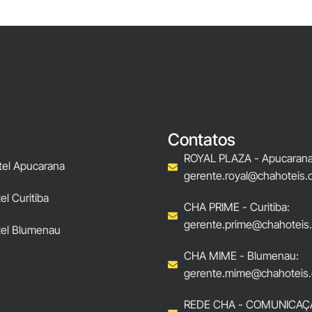
Contatos
ROYAL PLAZA - Apucarana
tel Apucarana
gerente.royal@chahoteis.
l Curitiba
CHA PRIME - Curitiba:
gerente.prime@chahoteis
el Blumenau
CHA MIME - Blumenau:
gerente.mime@chahoteis.
REDE CHA - COMUNICAÇ