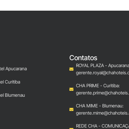
Contatos
ROYAL PLAZA - Apucarana
tel Apucarana
gerente.royal@chahoteis.
l Curitiba
CHA PRIME - Curitiba:
gerente.prime@chahoteis
el Blumenau
CHA MIME - Blumenau:
gerente.mime@chahoteis.
REDE CHA - COMUNICAÇ