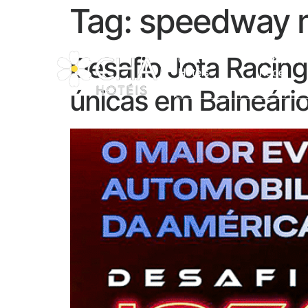
Tag:
speedway m
Desafio Jota Racing
CHA
Sobre A
Hotéis
Rede
únicas em Balneári