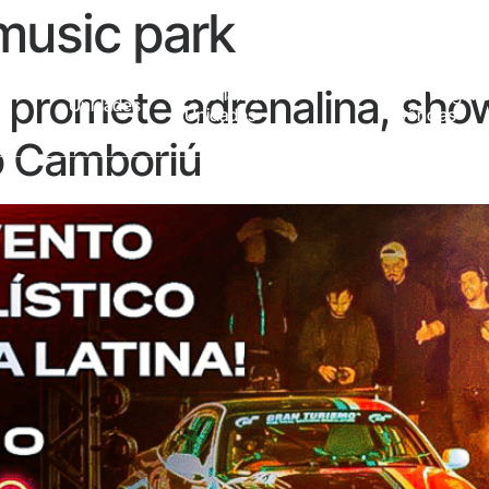
usic park
 promete adrenalina, sho
Galeria Das
Entre Viagens
Unidades
Unidades
Vivências
o Camboriú