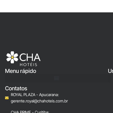
Menu rápido
U
Contatos
ROYAL PLAZA - Apucarana:
gerente.royal@chahoteis.com.br
CHA PRIME - Curitiba: