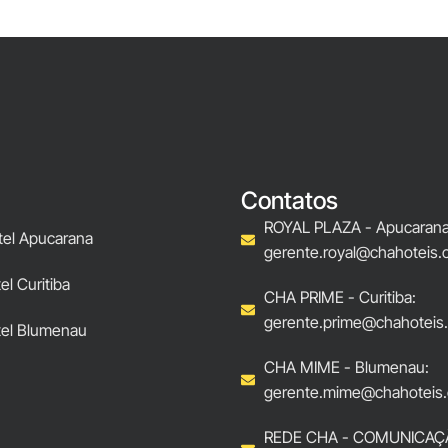
Contatos
ROYAL PLAZA - Apucarana
tel Apucarana
gerente.royal@chahoteis.
l Curitiba
CHA PRIME - Curitiba:
gerente.prime@chahoteis
el Blumenau
CHA MIME - Blumenau:
gerente.mime@chahoteis.
REDE CHA - COMUNICAÇ