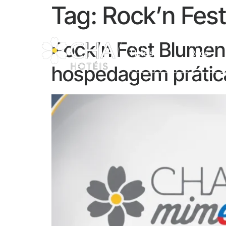
Tag:
Rock’n Fes
Rock’n Fest Blumen
CHA
Sobre A
Hotéis
Rede
hospedagem prátic