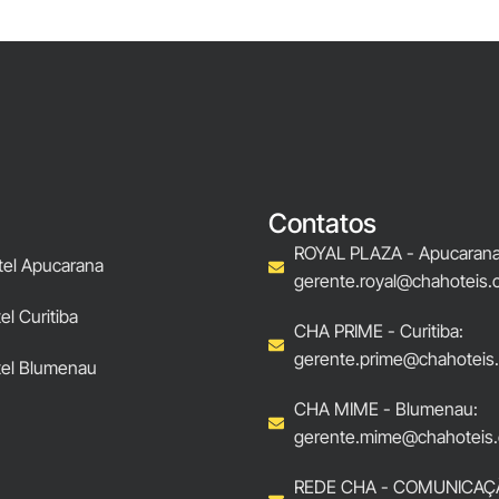
Contatos
ROYAL PLAZA - Apucarana
tel Apucarana
gerente.royal@chahoteis.
l Curitiba
CHA PRIME - Curitiba:
gerente.prime@chahoteis
el Blumenau
CHA MIME - Blumenau:
gerente.mime@chahoteis.
REDE CHA - COMUNICAÇ