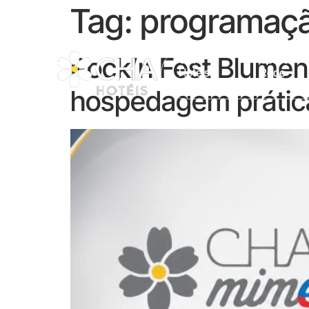
Tag:
programaçã
Rock’n Fest Blumen
CHA
Sobre A
Hotéis
Rede
hospedagem prátic