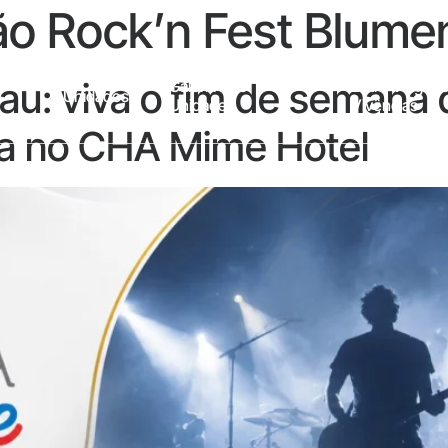
o Rock’n Fest Blume
au: viva o fim de semana
Galeria Das
Entre Viagens
Unidades
Unidades
Vivências
a no CHA Mime Hotel