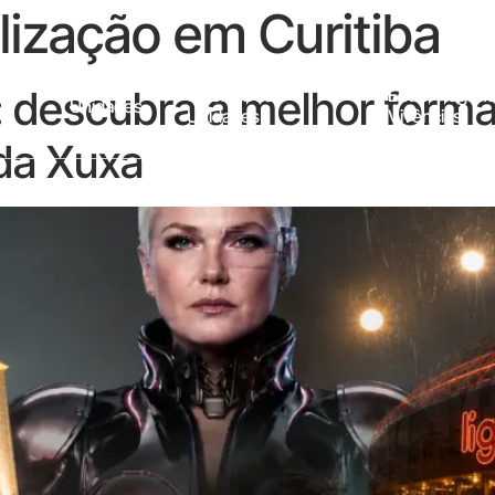
lização em Curitiba
: descubra a melhor forma
Galeria Das
Entre Viagens
Unidades
Unidades
Vivências
da Xuxa