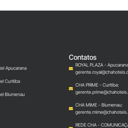
Contatos
ROYAL PLAZA - Apucarana
tel Apucarana
gerente.royal@chahoteis.
l Curitiba
CHA PRIME - Curitiba:
gerente.prime@chahoteis
el Blumenau
CHA MIME - Blumenau:
gerente.mime@chahoteis.
REDE CHA - COMUNICAÇ