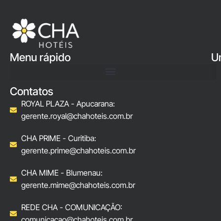
Menu rápido
U
Contatos
ROYAL PLAZA - Apucarana:
gerente.royal@chahoteis.com.br
CHA PRIME - Curitiba:
gerente.prime@chahoteis.com.br
CHA MIME - Blumenau:
gerente.mime@chahoteis.com.br
REDE CHA - COMUNICAÇÃO:
comunicacao@chahoteis.com.br