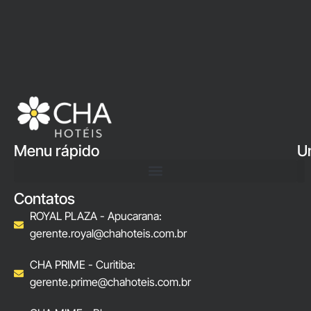
Menu rápido
U
Contatos
ROYAL PLAZA - Apucarana:
gerente.royal@chahoteis.com.br
CHA PRIME - Curitiba:
gerente.prime@chahoteis.com.br