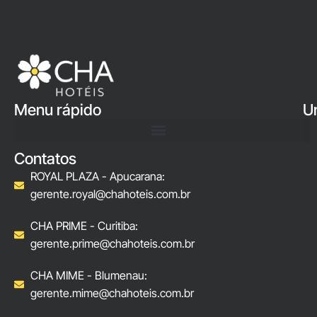
Menu rápido
U
Contatos
ROYAL PLAZA - Apucarana:
gerente.royal@chahoteis.com.br
CHA PRIME - Curitiba:
gerente.prime@chahoteis.com.br
CHA MIME - Blumenau:
gerente.mime@chahoteis.com.br