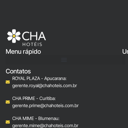
Menu rápido
U
Contatos
ROYAL PLAZA - Apucarana:
gerente.royal@chahoteis.com.br
CHA PRIME - Curitiba:
gerente.prime@chahoteis.com.br
CHA MIME - Blumenau:
gerente.mime@chahoteis.com.br