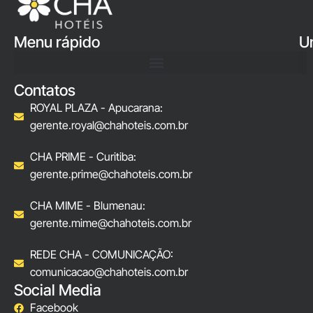
Menu rápido
U
Contatos
ROYAL PLAZA - Apucarana:
gerente.royal@chahoteis.com.br
CHA PRIME - Curitiba:
gerente.prime@chahoteis.com.br
CHA MIME - Blumenau:
gerente.mime@chahoteis.com.br
REDE CHA - COMUNICAÇÃO:
comunicacao@chahoteis.com.br
Social Media
Facebook