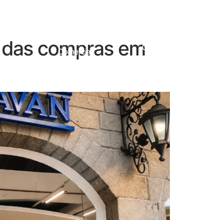
m das compras em
 E
Cadastro
Contato
Comercial