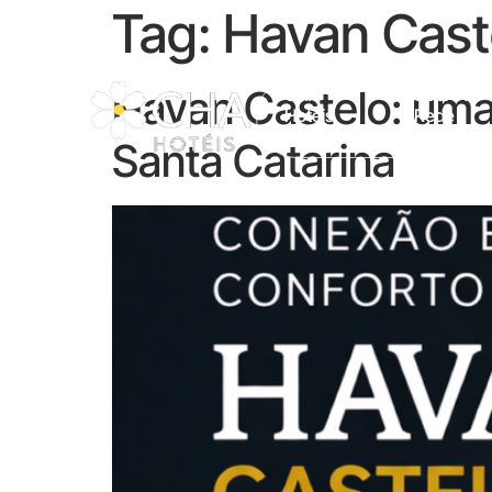
Tag:
Havan Caste
Havan Castelo: uma
CHA
Sobre A
Hotéis
Rede
Santa Catarina