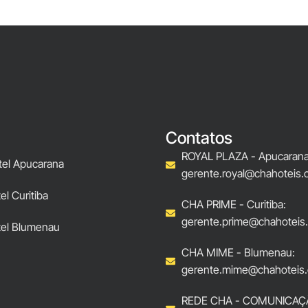
Contatos
ROYAL PLAZA - Apucarana
tel Apucarana
gerente.royal@chahoteis.
l Curitiba
CHA PRIME - Curitiba:
gerente.prime@chahoteis
el Blumenau
CHA MIME - Blumenau:
gerente.mime@chahoteis.
REDE CHA - COMUNICAÇ