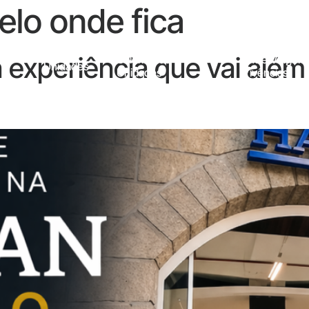
lo onde fica
 experiência que vai alé
Galeria Das
Entre Viagens
Unidades
Unidades
Vivências