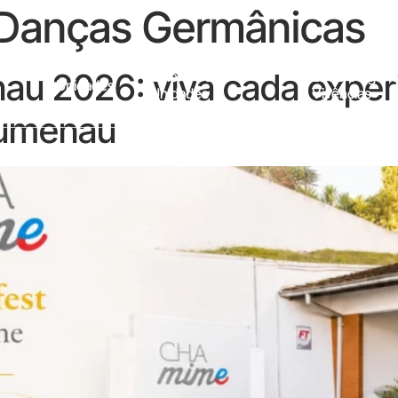
e Danças Germânicas
au 2026: viva cada exper
Galeria Das
Entre Viagens
Unidades
Unidades
Vivências
lumenau