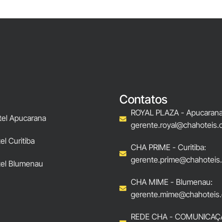
Contatos
ROYAL PLAZA - Apucarana
tel Apucarana
gerente.royal@chahoteis.
l Curitiba
CHA PRIME - Curitiba:
gerente.prime@chahoteis
el Blumenau
CHA MIME - Blumenau:
gerente.mime@chahoteis.
REDE CHA - COMUNICAÇ