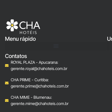
Menu rápido
U
Contatos
ROYAL PLAZA - Apucarana:
gerente.royal@chahoteis.com.br
CHA PRIME - Curitiba:
gerente.prime@chahoteis.com.br
CHA MIME - Blumenau:
gerente.mime@chahoteis.com.br