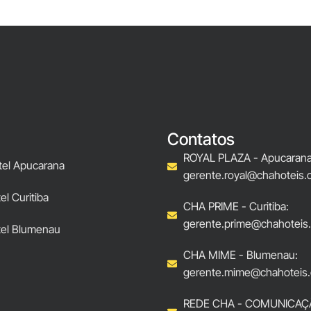
Contatos
ROYAL PLAZA - Apucarana
tel Apucarana
gerente.royal@chahoteis.
l Curitiba
CHA PRIME - Curitiba:
gerente.prime@chahoteis
el Blumenau
CHA MIME - Blumenau:
gerente.mime@chahoteis.
REDE CHA - COMUNICAÇ