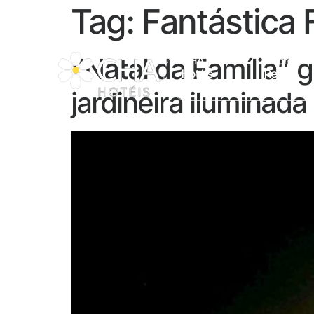
Tag:
Fantástica 
“Natal da Família”
CHA
Sobre A
Hotéis
Rede
jardineira iluminad