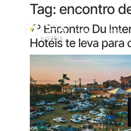
Tag:
encontro d
7º Encontro Du Inte
CHA
Sobre A
Hotéis
Rede
Hotéis te leva para 