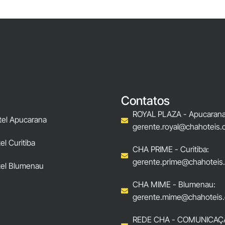
Contatos
ROYAL PLAZA - Apucarana
tel Apucarana
gerente.royal@chahoteis.
l Curitiba
CHA PRIME - Curitiba:
gerente.prime@chahoteis
el Blumenau
CHA MIME - Blumenau:
gerente.mime@chahoteis.
REDE CHA - COMUNICAÇ