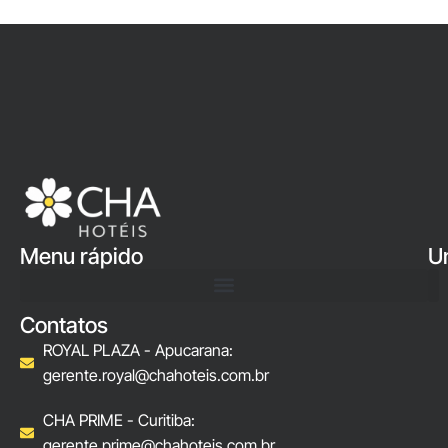
Menu rápido
U
Contatos
ROYAL PLAZA - Apucarana:
gerente.royal@chahoteis.com.br
CHA PRIME - Curitiba:
gerente.prime@chahoteis.com.br