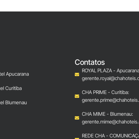
Contatos
ROYAL PLAZA - Apucarana
tel Apucarana
gerente.royal@chahoteis.
l Curitiba
CHA PRIME - Curitiba:
gerente.prime@chahoteis
el Blumenau
CHA MIME - Blumenau:
gerente.mime@chahoteis.
REDE CHA - COMUNICAÇ