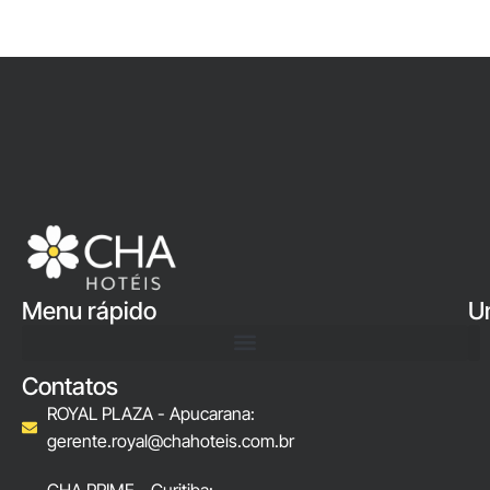
Menu rápido
U
Contatos
ROYAL PLAZA - Apucarana:
gerente.royal@chahoteis.com.br
CHA PRIME - Curitiba: