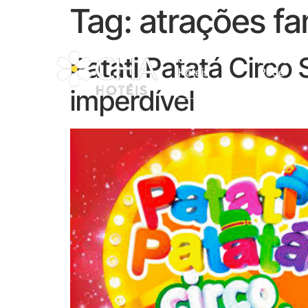
Tag:
atrações fam
Patati Patatá Circo
CHA
Sobre A
Hotéis
Rede
imperdível