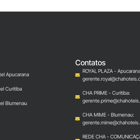
Contatos
ROYAL PLAZA - Apucarana
tel Apucarana
gerente.royal@chahoteis.
l Curitiba
CHA PRIME - Curitiba:
gerente.prime@chahoteis
el Blumenau
CHA MIME - Blumenau:
gerente.mime@chahoteis.
REDE CHA - COMUNICAÇ